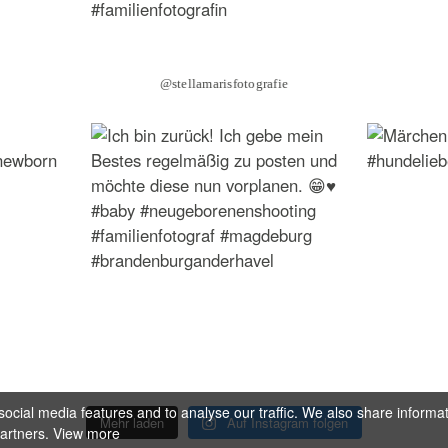
@stellamarisfotografie
ocial media features and to analyse our traffic. We also share informa
Mehr laden
Auf Instagram folgen
partners.
View more