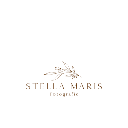
KONTAKT
Kleid-43
@2026 STELLA MARIS FOTOGRAFIE - PROFESSIONELLE
FOTOGRAFIN IN MAGDEBURG, BRANDENBURG AN DER
HAVEL, POTSDAM & BERLIN, SPEZIALISIERT AUF
NATÜRLICHE UND AUTHENTISCHE FOTOGRAFIE VON
SCHWANGEREN, NEUGEBORENEN, FAMILIEN &
HOCHZEITEN.