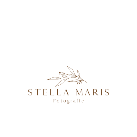
KONTAKT
Kleid-25
@2026 STELLA MARIS FOTOGRAFIE - PROFESSIONELLE
FOTOGRAFIN IN MAGDEBURG, BRANDENBURG AN DER
HAVEL, POTSDAM & BERLIN, SPEZIALISIERT AUF
NATÜRLICHE UND AUTHENTISCHE FOTOGRAFIE VON
SCHWANGEREN, NEUGEBORENEN, FAMILIEN &
HOCHZEITEN.