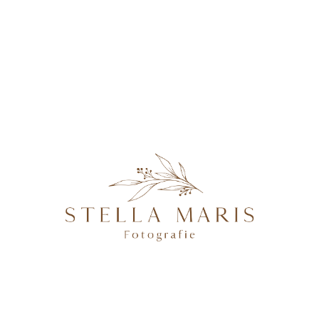
KONTAKT
Newbornshooting
@2026 STELLA MARIS FOTOGRAFIE - PROFESSIONELLE
FOTOGRAFIN IN MAGDEBURG, BRANDENBURG AN DER
HAVEL, POTSDAM & BERLIN, SPEZIALISIERT AUF
NATÜRLICHE UND AUTHENTISCHE FOTOGRAFIE VON
SCHWANGEREN, NEUGEBORENEN, FAMILIEN &
HOCHZEITEN.