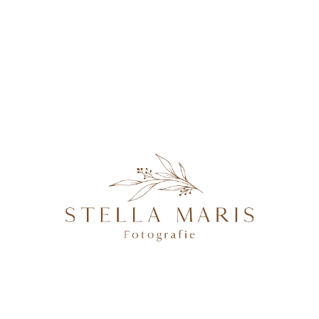
KONTAKT
Newbornshooting
@2026 STELLA MARIS FOTOGRAFIE - PROFESSIONELLE
FOTOGRAFIN IN MAGDEBURG, BRANDENBURG AN DER
HAVEL, POTSDAM & BERLIN, SPEZIALISIERT AUF
NATÜRLICHE UND AUTHENTISCHE FOTOGRAFIE VON
SCHWANGEREN, NEUGEBORENEN, FAMILIEN &
HOCHZEITEN.