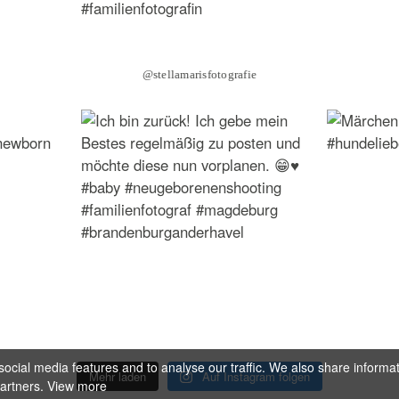
@stellamarisfotografie
ocial media features and to analyse our traffic. We also share informa
Mehr laden
Auf Instagram folgen
partners.
View more