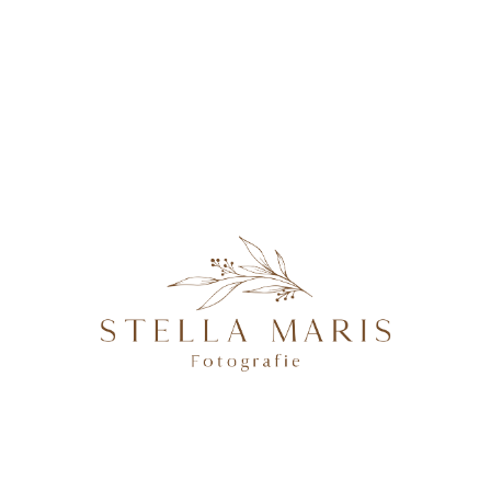
KONTAKT
Yansch&Nadine-93
@2026 STELLA MARIS FOTOGRAFIE - PROFESSIONELLE
FOTOGRAFIN IN MAGDEBURG, BRANDENBURG AN DER
HAVEL, POTSDAM & BERLIN, SPEZIALISIERT AUF
NATÜRLICHE UND AUTHENTISCHE FOTOGRAFIE VON
SCHWANGEREN, NEUGEBORENEN, FAMILIEN &
HOCHZEITEN.