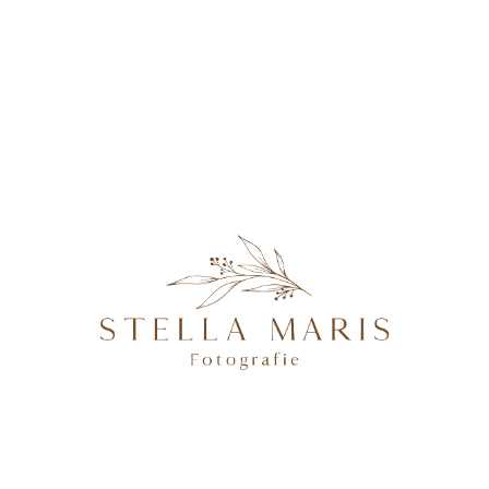
KONTAKT
Yansch&Nadine-139
@2026 STELLA MARIS FOTOGRAFIE - PROFESSIONELLE
FOTOGRAFIN IN MAGDEBURG, BRANDENBURG AN DER
HAVEL, POTSDAM & BERLIN, SPEZIALISIERT AUF
NATÜRLICHE UND AUTHENTISCHE FOTOGRAFIE VON
SCHWANGEREN, NEUGEBORENEN, FAMILIEN &
HOCHZEITEN.