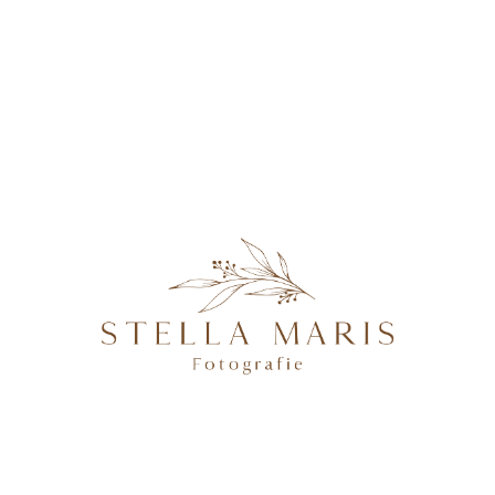
KONTAKT
Yansch&Nadine-128
@2026 STELLA MARIS FOTOGRAFIE - PROFESSIONELLE
FOTOGRAFIN IN MAGDEBURG, BRANDENBURG AN DER
HAVEL, POTSDAM & BERLIN, SPEZIALISIERT AUF
NATÜRLICHE UND AUTHENTISCHE FOTOGRAFIE VON
SCHWANGEREN, NEUGEBORENEN, FAMILIEN &
HOCHZEITEN.