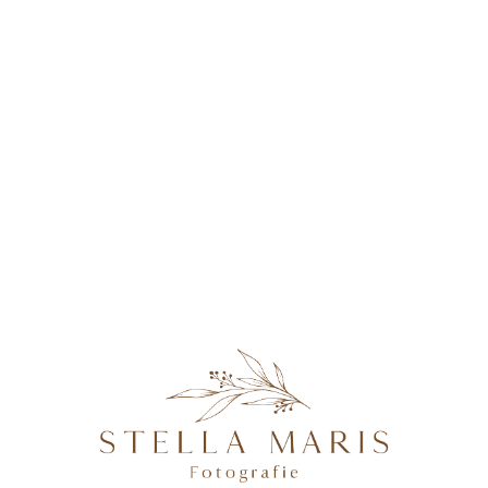
KONTAKT
Yansch&Nadine-118
@2026 STELLA MARIS FOTOGRAFIE - PROFESSIONELLE
FOTOGRAFIN IN MAGDEBURG, BRANDENBURG AN DER
HAVEL, POTSDAM & BERLIN, SPEZIALISIERT AUF
NATÜRLICHE UND AUTHENTISCHE FOTOGRAFIE VON
SCHWANGEREN, NEUGEBORENEN, FAMILIEN &
HOCHZEITEN.