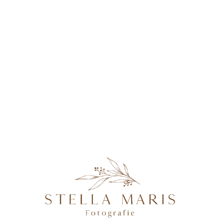
KONTAKT
Rosalie-48
@2026 STELLA MARIS FOTOGRAFIE - PROFESSIONELLE
FOTOGRAFIN IN MAGDEBURG, BRANDENBURG AN DER
HAVEL, POTSDAM & BERLIN, SPEZIALISIERT AUF
NATÜRLICHE UND AUTHENTISCHE FOTOGRAFIE VON
SCHWANGEREN, NEUGEBORENEN, FAMILIEN &
HOCHZEITEN.