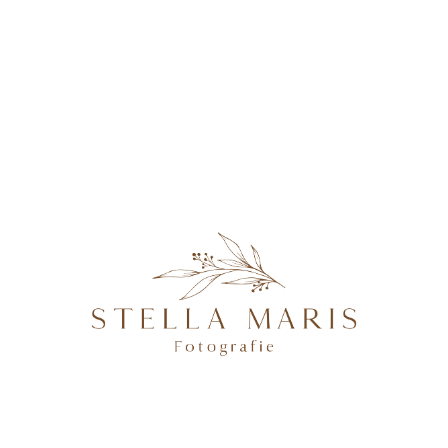
KONTAKT
LuiseNormenMartaKäthe-
54
@2026 STELLA MARIS FOTOGRAFIE - PROFESSIONELLE
FOTOGRAFIN IN MAGDEBURG, BRANDENBURG AN DER
HAVEL, POTSDAM & BERLIN, SPEZIALISIERT AUF
NATÜRLICHE UND AUTHENTISCHE FOTOGRAFIE VON
SCHWANGEREN, NEUGEBORENEN, FAMILIEN &
HOCHZEITEN.