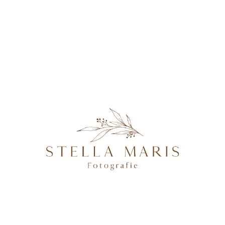
KONTAKT
JasminSimon2021-103
@2026 STELLA MARIS FOTOGRAFIE - PROFESSIONELLE
FOTOGRAFIN IN MAGDEBURG, BRANDENBURG AN DER
HAVEL, POTSDAM & BERLIN, SPEZIALISIERT AUF
NATÜRLICHE UND AUTHENTISCHE FOTOGRAFIE VON
SCHWANGEREN, NEUGEBORENEN, FAMILIEN &
HOCHZEITEN.