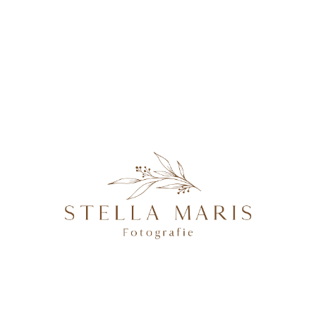
KONTAKT
Jasmin2021-14
@2026 STELLA MARIS FOTOGRAFIE - PROFESSIONELLE
FOTOGRAFIN IN MAGDEBURG, BRANDENBURG AN DER
HAVEL, POTSDAM & BERLIN, SPEZIALISIERT AUF
NATÜRLICHE UND AUTHENTISCHE FOTOGRAFIE VON
SCHWANGEREN, NEUGEBORENEN, FAMILIEN &
HOCHZEITEN.