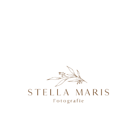
KONTAKT
Helena6Monate-9
@2026 STELLA MARIS FOTOGRAFIE - PROFESSIONELLE
FOTOGRAFIN IN MAGDEBURG, BRANDENBURG AN DER
HAVEL, POTSDAM & BERLIN, SPEZIALISIERT AUF
NATÜRLICHE UND AUTHENTISCHE FOTOGRAFIE VON
SCHWANGEREN, NEUGEBORENEN, FAMILIEN &
HOCHZEITEN.