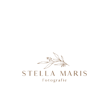
KONTAKT
EmilyMichelle-4
@2026 STELLA MARIS FOTOGRAFIE - PROFESSIONELLE
FOTOGRAFIN IN MAGDEBURG, BRANDENBURG AN DER
HAVEL, POTSDAM & BERLIN, SPEZIALISIERT AUF
NATÜRLICHE UND AUTHENTISCHE FOTOGRAFIE VON
SCHWANGEREN, NEUGEBORENEN, FAMILIEN &
HOCHZEITEN.