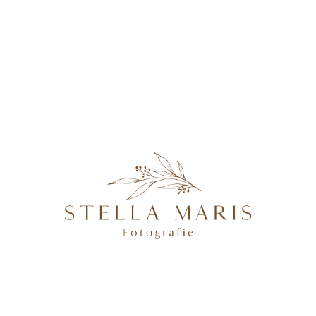
KONTAKT
DSA08673
@2026 STELLA MARIS FOTOGRAFIE - PROFESSIONELLE
FOTOGRAFIN IN MAGDEBURG, BRANDENBURG AN DER
HAVEL, POTSDAM & BERLIN, SPEZIALISIERT AUF
NATÜRLICHE UND AUTHENTISCHE FOTOGRAFIE VON
SCHWANGEREN, NEUGEBORENEN, FAMILIEN &
HOCHZEITEN.