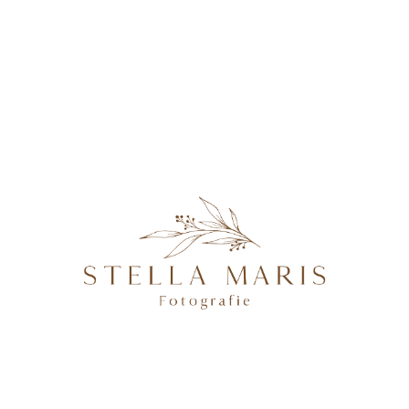
KONTAKT
Amelya-29
@2026 STELLA MARIS FOTOGRAFIE - PROFESSIONELLE
FOTOGRAFIN IN MAGDEBURG, BRANDENBURG AN DER
HAVEL, POTSDAM & BERLIN, SPEZIALISIERT AUF
NATÜRLICHE UND AUTHENTISCHE FOTOGRAFIE VON
SCHWANGEREN, NEUGEBORENEN, FAMILIEN &
HOCHZEITEN.